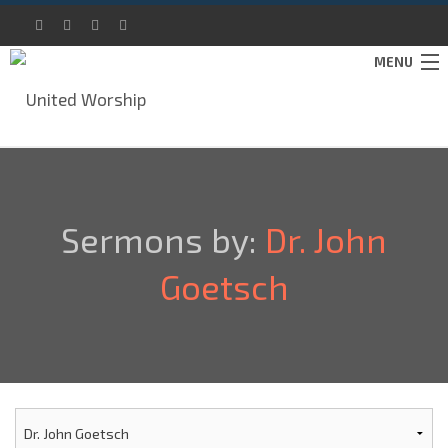
MENU
IMMERSE
ABOUT
Sermons by:
Dr. John
SUPPORT
Goetsch
CONTACT
DONATE